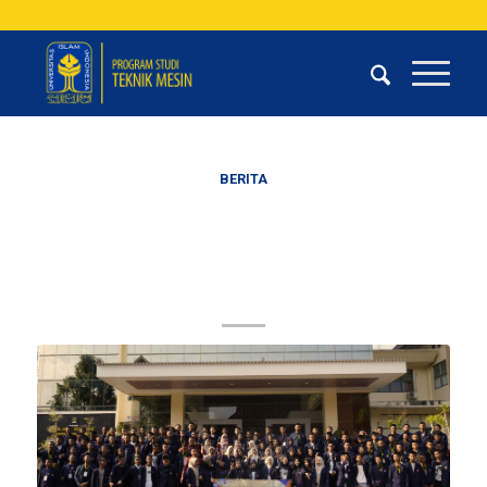
BERITA
Kunjungan Pendidikan SMK Negeri 1
Seputih Agung Lampung ke Teknik
Mesin UII