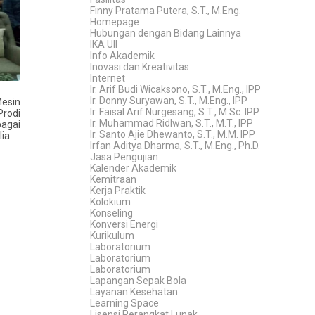
Finny Pratama Putera, S.T., M.Eng.
Homepage
Hubungan dengan Bidang Lainnya
IKA UII
Info Akademik
Inovasi dan Kreativitas
Internet
Ir. Arif Budi Wicaksono, S.T., M.Eng., IPP
Ir. Donny Suryawan, S.T., M.Eng., IPP
Mesin
Ir. Faisal Arif Nurgesang, S.T., M.Sc. IPP
Prodi
Ir. Muhammad Ridlwan, S.T., M.T., IPP
bagai
Ir. Santo Ajie Dhewanto, S.T., M.M. IPP
ia.
Irfan Aditya Dharma, S.T., M.Eng., Ph.D.
Jasa Pengujian
Kalender Akademik
Kemitraan
Kerja Praktik
Kolokium
Konseling
Konversi Energi
Kurikulum
Laboratorium
Laboratorium
Laboratorium
Lapangan Sepak Bola
Layanan Kesehatan
Learning Space
Lisensi Perangkat Lunak