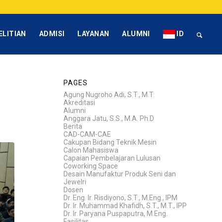
ELITIAN
ADMISI
LAYANAN
ALUMNI
ID
PAGES
ri
Agung Nugroho Adi, S.T., M.T.
Akreditasi
Alumni
Anggara Jatu, S.S., M.A. Ph.D
Berita
CAD-CAM-CAE
Cakupan Bidang Teknik Mesin
Calon Mahasiswa
Capaian Pembelajaran Lulusan
Coworking Space
Desain Manufaktur Produk Seni dan
Jewelri
Dosen
Dr. Eng. Ir. Risdiyono, S.T., M.Eng., IPM
Dr. Ir. Muhammad Khafidh, S.T., M.T., IPP
Dr. Ir. Paryana Puspaputra, M.Eng.
Fasilitas