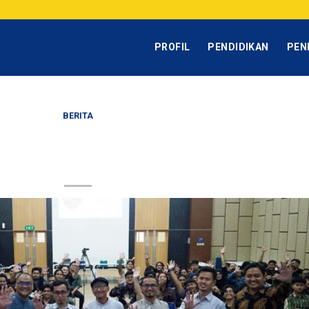
PROFIL
PENDIDIKAN
PEN
BERITA
in – Tips dan Trik Sukses Berkarir di Indust
Minyak dan Gas