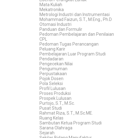
Mata Kuliah
Mekatronika
Metrologi Industri dan Instrumentasi
Mohammad Faizun, S.T., M.Eng., Ph.D
Otomasi Industri
Panduan dan Formulir
Pedoman Pembelajaran dan Penilaian
CPL
Pedoman Tugas Perancangan
Peluang Karir
Pembelajaran Luar Program Studi
Pendadaran
Pengecekan Nilai
Pengumuman
Perpustakaan
Pojok Dosen
Pola Seleksi
Profil Lulusan
Proses Produksi
Prospek Lulusan
Purtojo, S.T., M.Sc.
Pusat Studi
Rahmat Riza, S.T., M.Sc.ME.
Ruang Kelas
Sambutan Ketua Program Studi
Sarana Olahraga
Sejarah
Sekilas Bidang Manufaktur