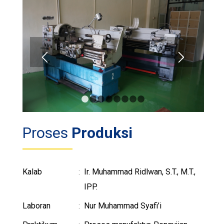
1
2
3
4
5
6
7
8
Proses
Produksi
Kalab
Ir. Muhammad Ridlwan, S.T., M.T.,
:
IPP.
Laboran
Nur Muhammad Syafi’i
: