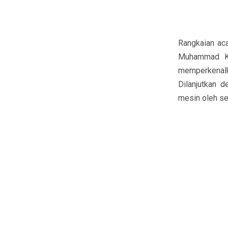
Rangkaian aca
Muhammad Kha
memperkenalk
Dilanjutkan 
mesin oleh sek