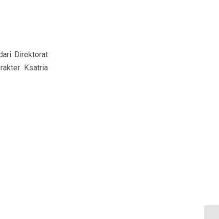
ari Direktorat
akter Ksatria