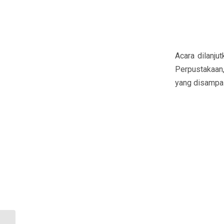
Acara dilanju
Perpustakaan
yang disampaik
Inovasi Dosen Teknik