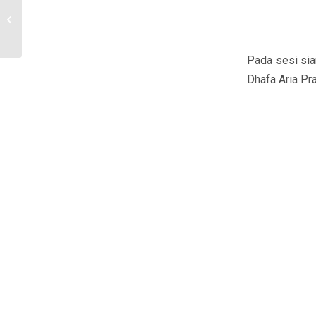
Mesin UII: Telapak Kaki
Palsu Lokal Bantu
Penyandang D...
Pada sesi sia
Dhafa Aria Pra