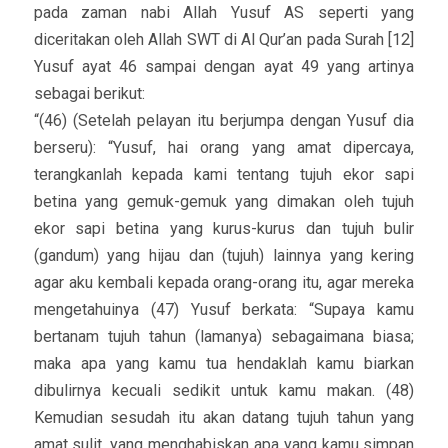
pada zaman nabi Allah Yusuf AS seperti yang
diceritakan oleh Allah SWT di Al Qur’an pada Surah [12]
Yusuf ayat 46 sampai dengan ayat 49 yang artinya
sebagai berikut:
“(46) (Setelah pelayan itu berjumpa dengan Yusuf dia
berseru): “Yusuf, hai orang yang amat dipercaya,
terangkanlah kepada kami tentang tujuh ekor sapi
betina yang gemuk-gemuk yang dimakan oleh tujuh
ekor sapi betina yang kurus-kurus dan tujuh bulir
(gandum) yang hijau dan (tujuh) lainnya yang kering
agar aku kembali kepada orang-orang itu, agar mereka
mengetahuinya (47) Yusuf berkata: “Supaya kamu
bertanam tujuh tahun (lamanya) sebagaimana biasa;
maka apa yang kamu tua hendaklah kamu biarkan
dibulirnya kecuali sedikit untuk kamu makan. (48)
Kemudian sesudah itu akan datang tujuh tahun yang
amat sulit, yang menghabiskan apa yang kamu simpan